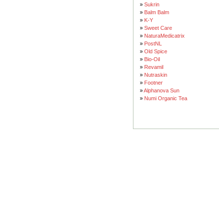
»
Sukrin
»
Balm Balm
»
K-Y
»
Sweet Care
»
NaturaMedicatrix
»
PostNL
»
Old Spice
»
Bio-Oil
»
Revamil
»
Nutraskin
»
Footner
»
Alphanova Sun
»
Numi Organic Tea