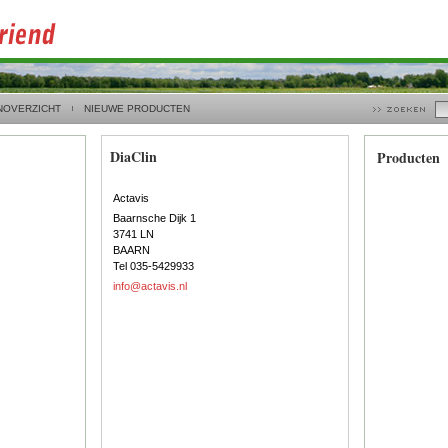
NOVERZICHT
NIEUWE PRODUCTEN
DiaClin
Producten
Actavis
Baarnsche Dijk 1
3741 LN
BAARN
Tel 035-5429933
info@actavis.nl