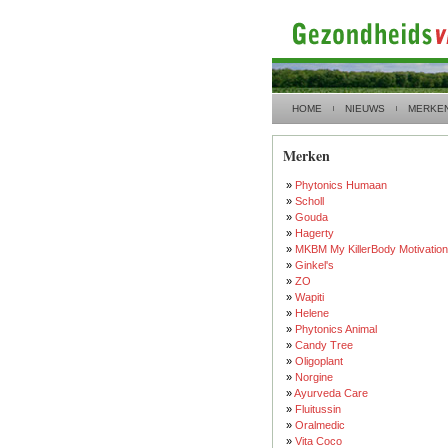
HOME
NIEUWS
MERKE
Merken
»
Phytonics Humaan
»
Scholl
»
Gouda
»
Hagerty
»
MKBM My KillerBody Motivation
»
Ginkel's
»
ZO
»
Wapiti
»
Helene
»
Phytonics Animal
»
Candy Tree
»
Oligoplant
»
Norgine
»
Ayurveda Care
»
Fluitussin
»
Oralmedic
»
Vita Coco