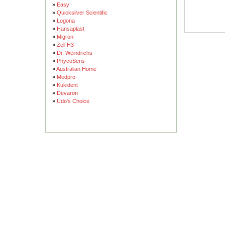
»
Easy
»
Quicksilver Scientific
»
Logona
»
Hansaplast
»
Migron
»
Zell H3
»
Dr. Weindrichs
»
PhycoSens
»
Australian Home
»
Medpro
»
Kukident
»
Devaron
»
Udo's Choice