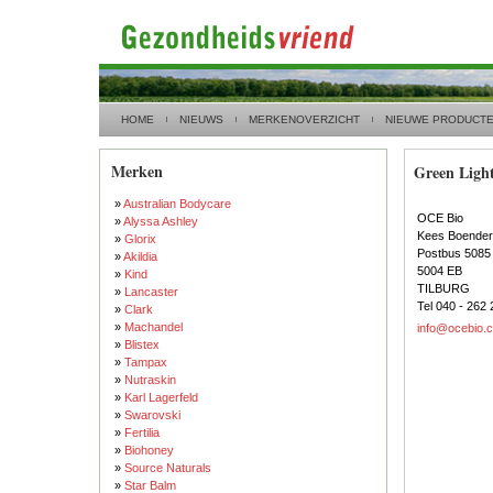
HOME
NIEUWS
MERKENOVERZICHT
NIEUWE PRODUCT
Merken
Green Ligh
»
Australian Bodycare
OCE Bio
»
Alyssa Ashley
Kees Boender
»
Glorix
Postbus 5085
»
Akildia
5004 EB
»
Kind
TILBURG
»
Lancaster
Tel 040 - 262 
»
Clark
»
Machandel
info@ocebio.
»
Blistex
»
Tampax
»
Nutraskin
»
Karl Lagerfeld
»
Swarovski
»
Fertilia
»
Biohoney
»
Source Naturals
»
Star Balm