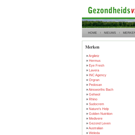
HOME
NIEUWS
MERKE
Merken
»
Argiletz
»
Hermus
»
Eye Fresh
»
Lavera
»
INC Agency
»
Orgran
»
Pedosan
»
Ainsworths Bach
»
Gehwol
»
Rhino
»
Sudocrem
»
Nature's Help
»
Golden Nutrition
»
Medivere
»
Gezond Leven
»
Australian
»
Weleda