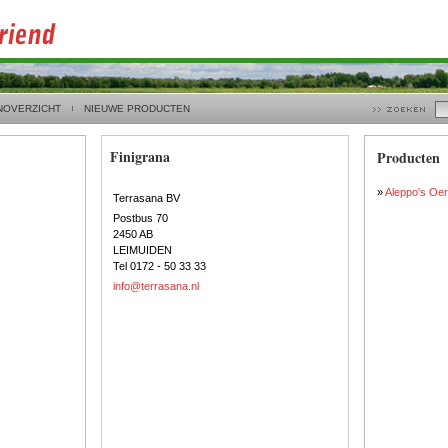
NOVERZICHT
NIEUWE PRODUCTEN
Finigrana
Producten
»
Aleppo's Oerz
Terrasana BV
Postbus 70
2450 AB
LEIMUIDEN
Tel 0172 - 50 33 33
info@terrasana.nl