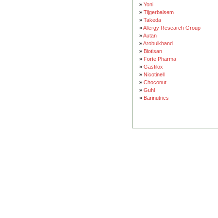
»
Yoni
»
Tijgerbalsem
»
Takeda
»
Allergy Research Group
»
Autan
»
Arobuikband
»
Biotisan
»
Forte Pharma
»
Gastilox
»
Nicotinell
»
Choconut
»
Guhl
»
Barinutrics