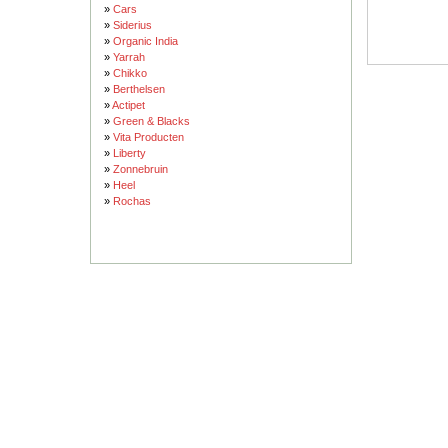
»
Cars
»
Siderius
»
Organic India
»
Yarrah
»
Chikko
»
Berthelsen
»
Actipet
»
Green & Blacks
»
Vita Producten
»
Liberty
»
Zonnebruin
»
Heel
»
Rochas