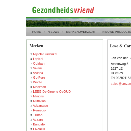
HOME
NIEUWS
MERKENOVERZICHT
NIEUWE PRODUCT
Merken
Love & Car
»
MijnNatuurwinkel
Jan van der 
»
Lepicol
»
Odaban
Atoomweg 5
»
Vivani
1627 LE
»
Alviana
HOORN
»
Go Pure
Tel 02292115
»
Wortie
sales@janvand
»
Meditech
»
LEEG De Groene OsOUD
»
Minions
»
Nutrivian
»
Advantage
»
Remedio
»
Tilman
»
Azzaro
»
Bandafix
»
Fixomull