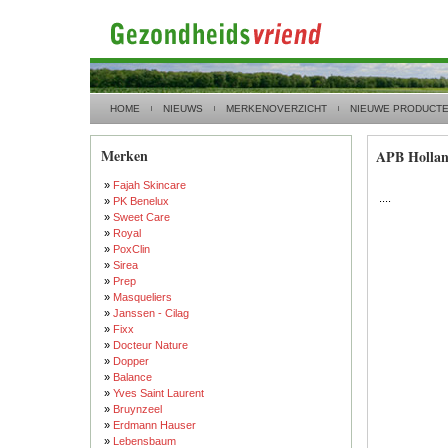
HOME
NIEUWS
MERKENOVERZICHT
NIEUWE PRODUCT
Merken
APB Holla
»
Fajah Skincare
....
»
PK Benelux
»
Sweet Care
»
Royal
»
PoxClin
»
Sirea
»
Prep
»
Masqueliers
»
Janssen - Cilag
»
Fixx
»
Docteur Nature
»
Dopper
»
Balance
»
Yves Saint Laurent
»
Bruynzeel
»
Erdmann Hauser
»
Lebensbaum