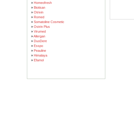
»
Homeofresh
»
Biotisan
»
Otrivin
»
Romed
»
Somatoline Cosmetic
»
Ostrin Plus
»
Virumed
»
Allergan
»
DuoDent
»
Esspo
»
Peauline
»
Himalaya
»
Efamol