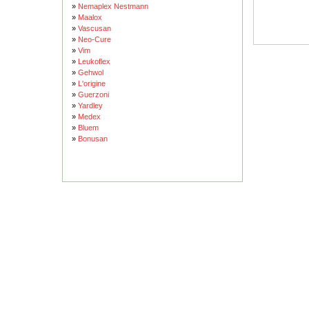
»
Nemaplex Nestmann
»
Maalox
»
Vascusan
»
Neo-Cure
»
Vim
»
Leukoflex
»
Gehwol
»
L'origine
»
Guerzoni
»
Yardley
»
Medex
»
Bluem
»
Bonusan