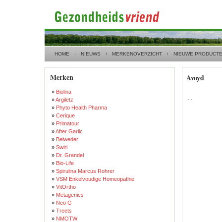
HOME
NIEUWS
MERKENOVERZICHT
NIEUWE PRODUCT
Merken
Avoyd
»
Biolina
....
»
Argiletz
»
Phyto Health Pharma
»
Cerique
»
Primatour
»
After Garlic
»
Belweder
»
Swirl
»
Dr. Grandel
»
Bio-Life
»
Spirulina Marcus Rohrer
»
VSM Enkelvoudige Homeopathie
»
VitOrtho
»
Metagenics
»
Neo G
»
Treets
»
NMOTW