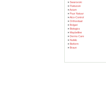
»
Swarovski
»
Fluitussin
»
Axium
»
Puur Natuur
»
Alco-Control
»
Orthovitaal
»
Bvlgari
»
Biologics
»
Maybelline
»
Dermo Care
»
Nubilo
»
Bioform
»
Braun