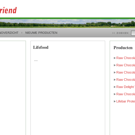
NOVERZICHT
NIEUWE PRODUCTEN
Lifefood
Producten
»
Raw Chocola
....
»
Raw Chocol
»
Raw Chocol
»
Raw Chocola
»
Raw Delight
»
Raw Chocola
»
Lifebar Prot