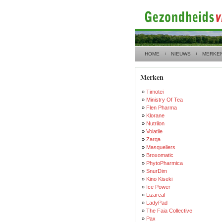
HOME
NIEUWS
MERKE
Merken
»
Timotei
»
Ministry Of Tea
»
Flen Pharma
»
Klorane
»
Nutrilon
»
Volatile
»
Zarqa
»
Masqueliers
»
Broxomatic
»
PhytoPharmica
»
SnurDim
»
Kino Kiseki
»
Ice Power
»
Lizareal
»
LadyPad
»
The Faia Collective
»
Pax