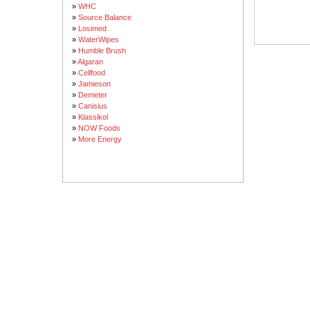
»
WHC
»
Source Balance
»
Losimed
»
WaterWipes
»
Humble Brush
»
Algaran
»
Cellfood
»
Jamieson
»
Demeter
»
Canisius
»
Klassikol
»
NOW Foods
»
More Energy