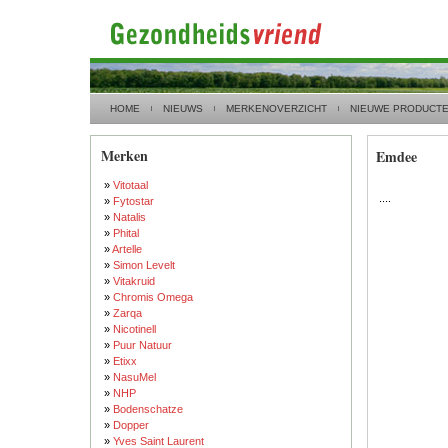
HOME
NIEUWS
MERKENOVERZICHT
NIEUWE PRODUCT
Merken
Emdee
»
Vitotaal
....
»
Fytostar
»
Natalis
»
Phital
»
Artelle
»
Simon Levelt
»
Vitakruid
»
Chromis Omega
»
Zarqa
»
Nicotinell
»
Puur Natuur
»
Etixx
»
NasuMel
»
NHP
»
Bodenschatze
»
Dopper
»
Yves Saint Laurent