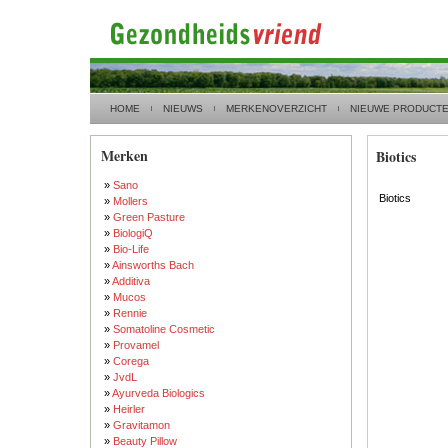
HOME
NIEUWS
MERKENOVERZICHT
NIEUWE PRODUCT
Merken
Biotics
»
Sano
Biotics
»
Mollers
»
Green Pasture
»
BiologiQ
»
Bio-Life
»
Ainsworths Bach
»
Additiva
»
Mucos
»
Rennie
»
Somatoline Cosmetic
»
Provamel
»
Corega
»
JvdL
»
Ayurveda Biologics
»
Heirler
»
Gravitamon
»
Beauty Pillow