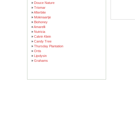
»
Douce Nature
»
Triomar
»
Afterbite
»
Molenaartje
»
Biohoney
»
Amarelli
»
Nutricia
»
Calvin Klein
»
Candy Tree
»
Thursday Plantation
»
Ortis
»
Lipolysin
»
Grahams