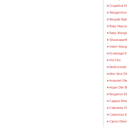
»
Grapefruit E
»
Wasgel Aroso
»
Bergolie Bab
»
Baby Massag
»
Baby Wasgel
»
Sinaasappelh
»
Intiem Wasge
»
Kruidnagel E
»
Pet Fles
»
Abrikozenpit 
»
Aloe Vera Oli
»
Amandel Olie
»
Argan Olie B
»
Bergamot Eth
»
Cajeput Ethe
»
Calendula Ol
»
Cederhout Et
»
Cipres Ether