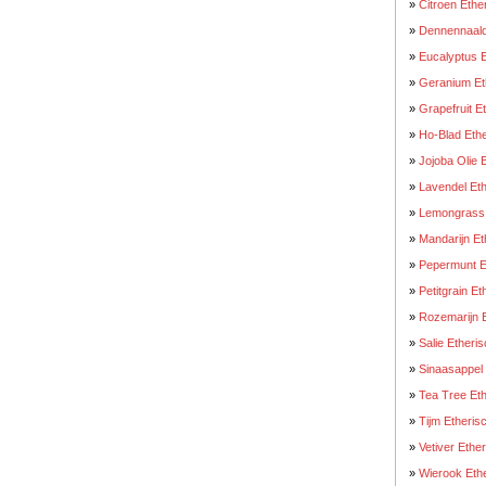
»
Citroen Ethe
»
Dennennaald 
»
Eucalyptus E
»
Geranium Eth
»
Grapefruit E
»
Ho-Blad Ethe
»
Jojoba Olie 
»
Lavendel Eth
»
Lemongrass E
»
Mandarijn Et
»
Pepermunt Et
»
Petitgrain Et
»
Rozemarijn E
»
Salie Etheris
»
Sinaasappel 
»
Tea Tree Eth
»
Tijm Etheris
»
Vetiver Ether
»
Wierook Ethe