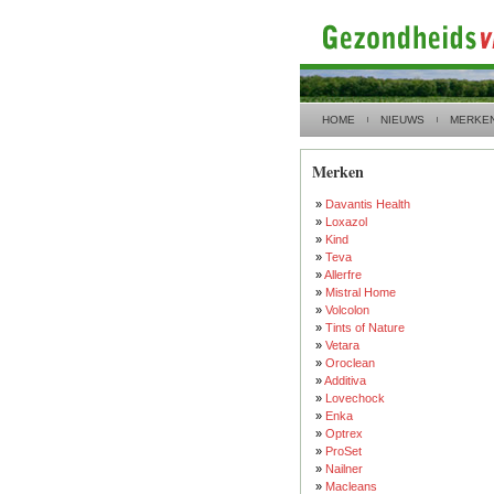
HOME
NIEUWS
MERKE
Merken
»
Davantis Health
»
Loxazol
»
Kind
»
Teva
»
Allerfre
»
Mistral Home
»
Volcolon
»
Tints of Nature
»
Vetara
»
Oroclean
»
Additiva
»
Lovechock
»
Enka
»
Optrex
»
ProSet
»
Nailner
»
Macleans