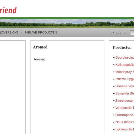
NOVERZICHT
NIEUWE PRODUCTEN
Aromed
Producten
»
Doorbloeding
Aromed
»
Kalknageloli
»
Mondspray E
»
Intieme Hygi
»
Verbena Ver
»
Symphita Ble
»
Zweetvoeten
»
Wrattenolie 
»
Oordruppels
»
Neus Inhaler
»
Lipblaasolie