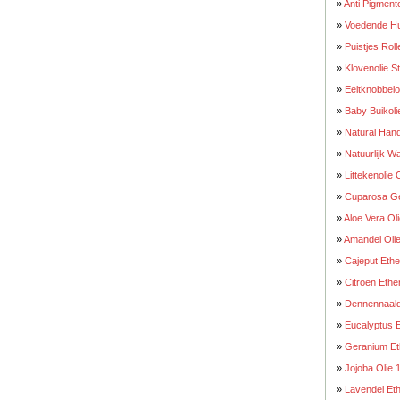
»
Anti Pigment
»
Voedende Hu
»
Puistjes Rol
»
Klovenolie S
»
Eeltknobbelo
»
Baby Buikoli
»
Natural Han
»
Natuurlijk Wa
»
Littekenolie 
»
Cuparosa Gez
»
Aloe Vera Ol
»
Amandel Olie
»
Cajeput Ethe
»
Citroen Ethe
»
Dennennaald
»
Eucalyptus E
»
Geranium Et
»
Jojoba Olie 
»
Lavendel Eth