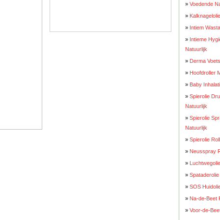
»
Voedende Nag
»
Kalknageloli
»
Intiem Wasta
»
Intieme Hyg
Natuurlijk
»
Derma Voets
»
Hoofdroller 
»
Baby Inhalati
»
Spierolie D
Natuurlijk
»
Spierolie S
Natuurlijk
»
Spierolie Ro
»
Neusspray R
»
Luchtwegolie
»
Spataderolie
»
SOS Huidolie
»
Na-de-Beet R
»
Voor-de-Beet