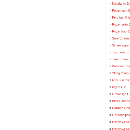
»
Mandarijn Et
»
Pepermunt E
»
Perzikpit Oli
»
Rozemarijn E
»
Rozenhout E
»
Salie Etheris
»
Sinaasappel 
»
Tea Tree Eth
»
Tijm Etheris
»
Wierook Ethe
»
Ylang Ylang 
»
AfterSun Oli
»
Argan Olie
»
Gevoelige Hu
»
Blaas Hond
»
Darmen Hon
»
Oorschelpol
»
Himalaya Sc
»
Himalaya Sc