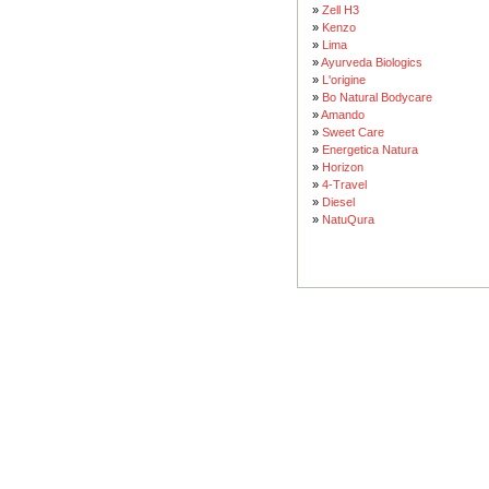
»
Zell H3
»
Kenzo
»
Lima
»
Ayurveda Biologics
»
L'origine
»
Bo Natural Bodycare
»
Amando
»
Sweet Care
»
Energetica Natura
»
Horizon
»
4-Travel
»
Diesel
»
NatuQura