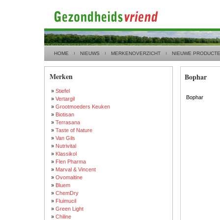
HOME
NIEUWS
MERKENOVERZICHT
NIEUWE PRODUCT
Merken
Bophar
»
Stiefel
Bophar
»
Vertargil
»
Grootmoeders Keuken
»
Biotisan
»
Terrasana
»
Taste of Nature
»
Van Gils
»
Nutrivital
»
Klassikol
»
Flen Pharma
»
Marval & Vincent
»
Ovomaltine
»
Bluem
»
ChemDry
»
Fluimucil
»
Green Light
»
Chiline