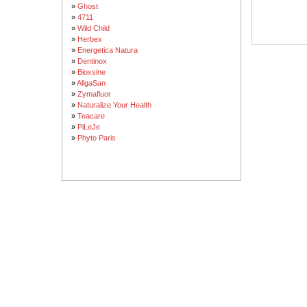
»
Ghost
»
4711
»
Wild Child
»
Herbex
»
Energetica Natura
»
Dentinox
»
Bioxsine
»
AllgaSan
»
Zymafluor
»
Naturalize Your Health
»
Teacare
»
PiLeJe
»
Phyto Paris