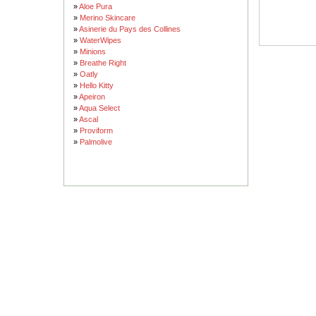
»
Aloe Pura
»
Merino Skincare
»
Asinerie du Pays des Collines
»
WaterWipes
»
Minions
»
Breathe Right
»
Oatly
»
Hello Kitty
»
Apeiron
»
Aqua Select
»
Ascal
»
Proviform
»
Palmolive