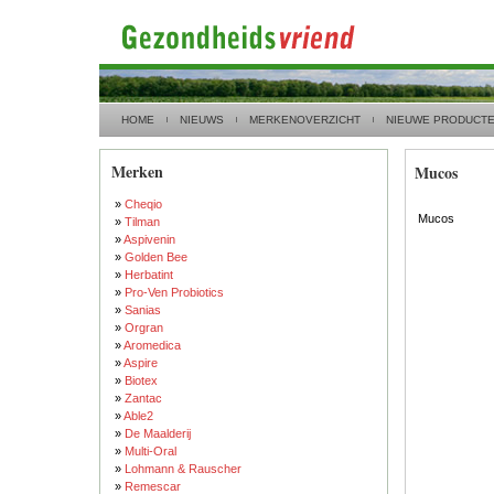
HOME
NIEUWS
MERKENOVERZICHT
NIEUWE PRODUCT
Merken
Mucos
»
Cheqio
Mucos
»
Tilman
»
Aspivenin
»
Golden Bee
»
Herbatint
»
Pro-Ven Probiotics
»
Sanias
»
Orgran
»
Aromedica
»
Aspire
»
Biotex
»
Zantac
»
Able2
»
De Maalderij
»
Multi-Oral
»
Lohmann & Rauscher
»
Remescar