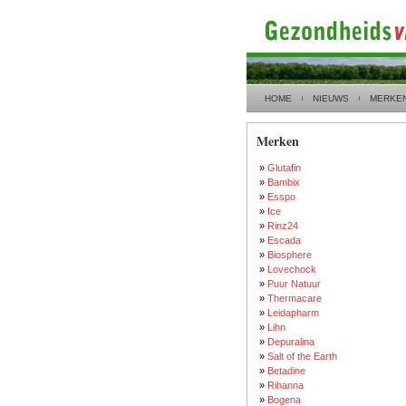
HOME
NIEUWS
MERKE
Merken
»
Glutafin
»
Bambix
»
Esspo
»
Ice
»
Rinz24
»
Escada
»
Biosphere
»
Lovechock
»
Puur Natuur
»
Thermacare
»
Leidapharm
»
Lihn
»
Depuralina
»
Salt of the Earth
»
Betadine
»
Rihanna
»
Bogena