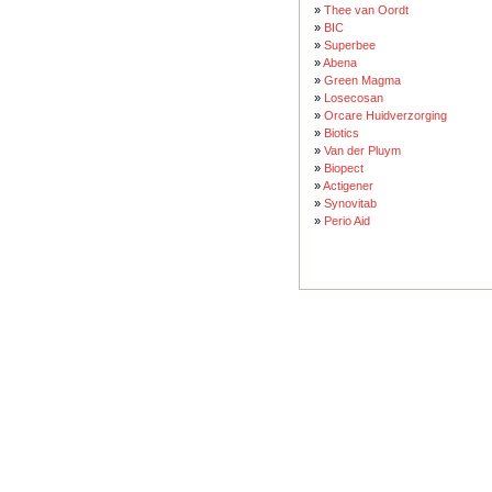
»
Thee van Oordt
»
BIC
»
Superbee
»
Abena
»
Green Magma
»
Losecosan
»
Orcare Huidverzorging
»
Biotics
»
Van der Pluym
»
Biopect
»
Actigener
»
Synovitab
»
Perio Aid