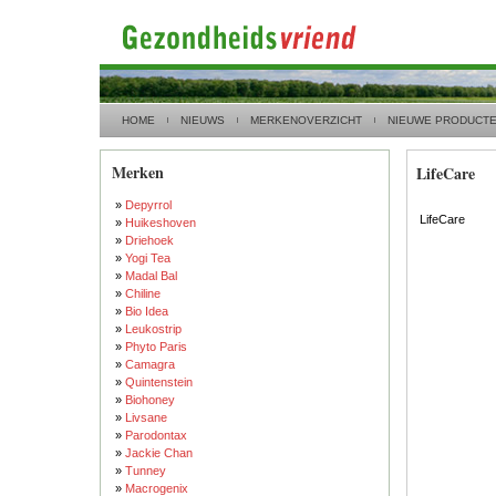
HOME
NIEUWS
MERKENOVERZICHT
NIEUWE PRODUCT
Merken
LifeCare
»
Depyrrol
LifeCare
»
Huikeshoven
»
Driehoek
»
Yogi Tea
»
Madal Bal
»
Chiline
»
Bio Idea
»
Leukostrip
»
Phyto Paris
»
Camagra
»
Quintenstein
»
Biohoney
»
Livsane
»
Parodontax
»
Jackie Chan
»
Tunney
»
Macrogenix