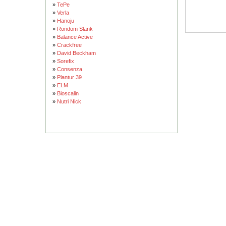
»
TePe
»
Verla
»
Hanoju
»
Rondom Slank
»
Balance Active
»
Crackfree
»
David Beckham
»
Sorefix
»
Consenza
»
Plantur 39
»
ELM
»
Bioscalin
»
Nutri Nick