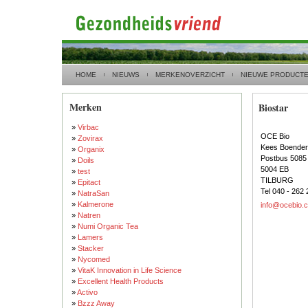
HOME
NIEUWS
MERKENOVERZICHT
NIEUWE PRODUCT
Merken
Biostar
»
Virbac
OCE Bio
»
Zovirax
Kees Boender
»
Organix
Postbus 5085
»
Doils
5004 EB
»
test
TILBURG
»
Epitact
Tel 040 - 262 
»
NatraSan
»
Kalmerone
info@ocebio.
»
Natren
»
Numi Organic Tea
»
Lamers
»
Stacker
»
Nycomed
»
VitaK Innovation in Life Science
»
Excellent Health Products
»
Activo
»
Bzzz Away