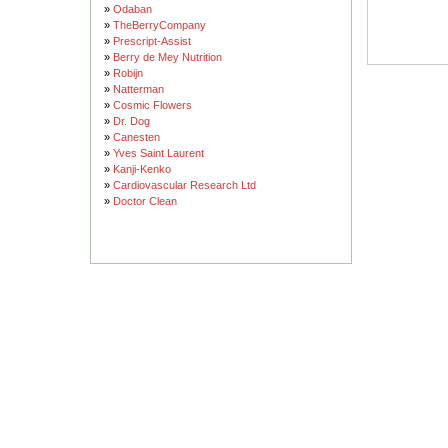
»
Odaban
»
TheBerryCompany
»
Prescript-Assist
»
Berry de Mey Nutrition
»
Robijn
»
Natterman
»
Cosmic Flowers
»
Dr. Dog
»
Canesten
»
Yves Saint Laurent
»
Kanji-Kenko
»
Cardiovascular Research Ltd
»
Doctor Clean