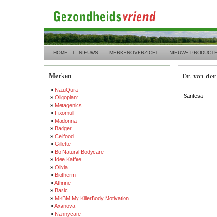
HOME
NIEUWS
MERKENOVERZICHT
NIEUWE PRODUCT
Merken
Dr. van de
»
NatuQura
Santesa
»
Oligoplant
»
Metagenics
»
Fixomull
»
Madonna
»
Badger
»
Cellfood
»
Gillette
»
Bo Natural Bodycare
»
Idee Kaffee
»
Olivia
»
Biotherm
»
Athrine
»
Basic
»
MKBM My KillerBody Motivation
»
Axanova
»
Nannycare