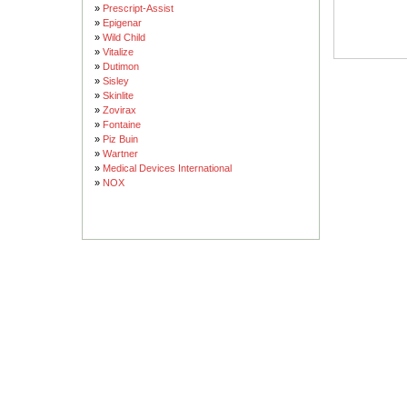
»
Prescript-Assist
»
Epigenar
»
Wild Child
»
Vitalize
»
Dutimon
»
Sisley
»
Skinlite
»
Zovirax
»
Fontaine
»
Piz Buin
»
Wartner
»
Medical Devices International
»
NOX