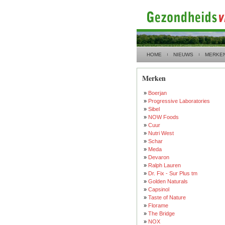
HOME
NIEUWS
MERKE
Merken
»
Boerjan
»
Progressive Laboratories
»
Sibel
»
NOW Foods
»
Cuur
»
Nutri West
»
Schar
»
Meda
»
Devaron
»
Ralph Lauren
»
Dr. Fix - Sur Plus tm
»
Golden Naturals
»
Capsinol
»
Taste of Nature
»
Florame
»
The Bridge
»
NOX