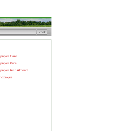
etpapier Care
tpapier Pure
etpapier Rich Almond
ndzakjes