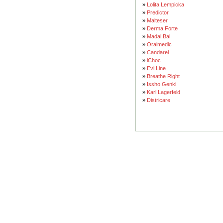
»
Lolita Lempicka
»
Predictor
»
Malteser
»
Derma Forte
»
Madal Bal
»
Oralmedic
»
Candarel
»
iChoc
»
Evi Line
»
Breathe Right
»
Issho Genki
»
Karl Lagerfeld
»
Districare