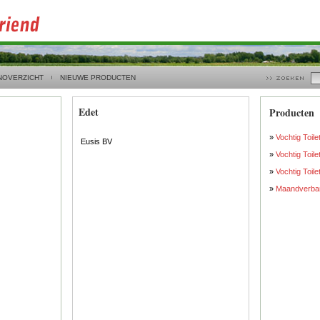
NOVERZICHT
NIEUWE PRODUCTEN
Edet
Producten
»
Vochtig Toil
Eusis BV
»
Vochtig Toile
»
Vochtig Toil
»
Maandverba