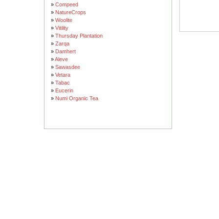
»
Compeed
»
NatureCrops
»
Woolite
»
Vitility
»
Thursday Plantation
»
Zarqa
»
Damhert
»
Aleve
»
Sawasdee
»
Vetara
»
Tabac
»
Eucerin
»
Numi Organic Tea