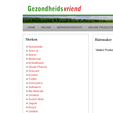
HOME
NIEUWS
MERKENOVERZICHT
NIEUWE PRODUCT
Merken
Hairmaker
»
Nutramedix
Vitalize Produ
»
Sytro-ol
»
Boiron
»
Biodermal
»
Arobuikband
»
Vesale Pharma
»
Sciocare
»
Ecodoo
»
Treffer
»
Innoceutics
»
Sulfoderm
»
Bio Minerals
»
Zendium
»
Scotch-Brite
»
Jaguar
»
Avoyd
»
Zwaluw