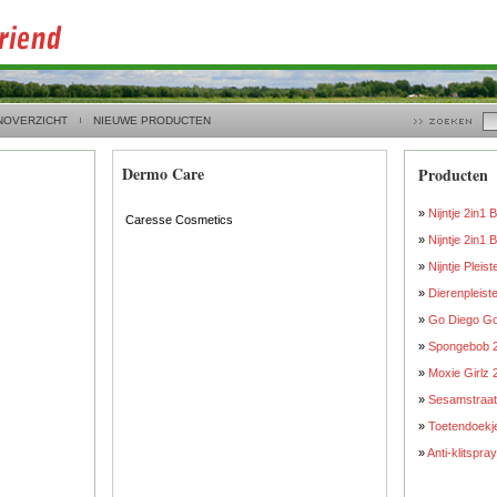
NOVERZICHT
NIEUWE PRODUCTEN
Dermo Care
Producten
»
Nijntje 2in1
Caresse Cosmetics
»
Nijntje 2in1
»
Nijntje Pleist
»
Dierenpleist
»
Go Diego Go
»
Spongebob 2
»
Moxie Girlz
»
Sesamstraat
»
Toetendoekj
»
Anti-klitspray