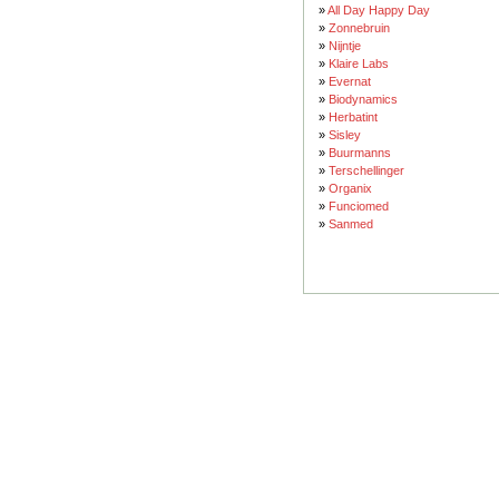
»
All Day Happy Day
»
Zonnebruin
»
Nijntje
»
Klaire Labs
»
Evernat
»
Biodynamics
»
Herbatint
»
Sisley
»
Buurmanns
»
Terschellinger
»
Organix
»
Funciomed
»
Sanmed