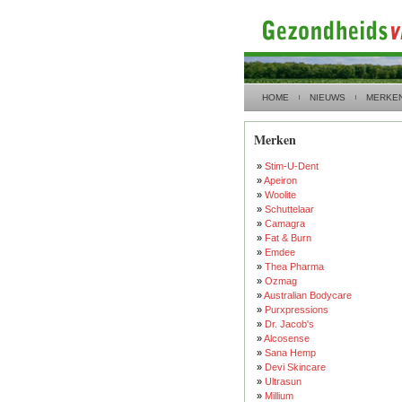
HOME
NIEUWS
MERKE
Merken
»
Stim-U-Dent
»
Apeiron
»
Woolite
»
Schuttelaar
»
Camagra
»
Fat & Burn
»
Emdee
»
Thea Pharma
»
Ozmag
»
Australian Bodycare
»
Purxpressions
»
Dr. Jacob's
»
Alcosense
»
Sana Hemp
»
Devi Skincare
»
Ultrasun
»
Millium