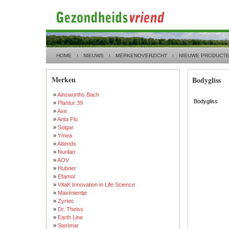
HOME
NIEUWS
MERKENOVERZICHT
NIEUWE PRODUCT
Merken
Bodygliss
»
Ainsworths Bach
Bodygliss
»
Plantur 39
»
Axe
»
Anta Flu
»
Solgar
»
Ymea
»
Attends
»
Nurilan
»
AOV
»
Hubner
»
Efamol
»
VitaK Innovation in Life Science
»
Maximientje
»
Zyrtec
»
Dr. Theiss
»
Earth Line
»
Sterimar