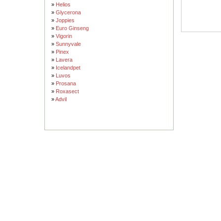
»
Helios
»
Glycerona
»
Joppies
»
Euro Ginseng
»
Vigorin
»
Sunnyvale
»
Pinex
»
Lavera
»
Icelandpet
»
Luvos
»
Prosana
»
Roxasect
»
Advil