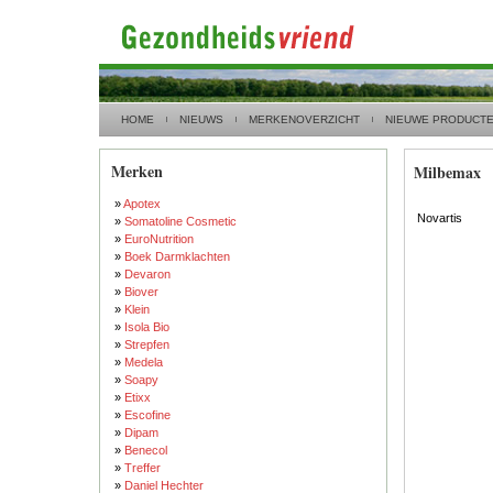
HOME
NIEUWS
MERKENOVERZICHT
NIEUWE PRODUCT
Merken
Milbemax
»
Apotex
Novartis
»
Somatoline Cosmetic
»
EuroNutrition
»
Boek Darmklachten
»
Devaron
»
Biover
»
Klein
»
Isola Bio
»
Strepfen
»
Medela
»
Soapy
»
Etixx
»
Escofine
»
Dipam
»
Benecol
»
Treffer
»
Daniel Hechter