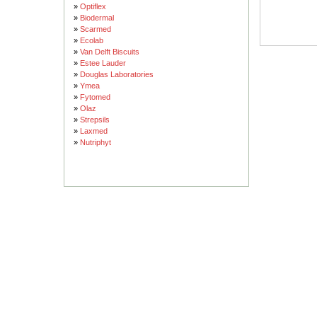
»
Optiflex
»
Biodermal
»
Scarmed
»
Ecolab
»
Van Delft Biscuits
»
Estee Lauder
»
Douglas Laboratories
»
Ymea
»
Fytomed
»
Olaz
»
Strepsils
»
Laxmed
»
Nutriphyt