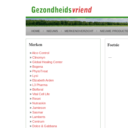
HOME
NIEUWS
MERKENOVERZICHT
NIEUWE PRODUCT
Merken
Foetsie
»
Alco-Control
....
»
Clinomyn
»
Global Healing Center
»
Bogena
»
PhytoTreat
»
Lysi
»
Elizabeth Arden
»
L3 Pharma
»
Biofloral
»
Vital Cell Life
»
Reset
»
Nutraskin
»
Jamieson
»
Sasmar
»
Lamberts
»
Centrum
»
Dolce & Gabbana