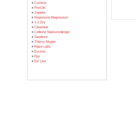
»
Cumiron
»
PoxClin
»
Joppies
»
Regenesis Magnesium
»
1-2 Dry
»
Clearblue
»
Celltone Slakkenslijmgel
»
Sanature
»
Thierry Mugler
»
Klaire Labs
»
Eucerin
»
Pjur
»
Evi Line