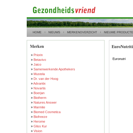
HOME
NIEUWS
MERKENOVERZICHT
NIEUWE PRODUCT
Merken
EuroNutrit
»
Priorin
Euronutri
»
Betavivo
»
Jaico
»
Samenwerkende Apothekers
»
Mustela
»
Dr. van der Hoog
»
Advantix
»
Novartis
»
Boerjan
»
Biotherm
»
Natures Answer
»
Marmite
»
Biomed Cosmetica
»
Biofreeze
»
Herome
»
Gliss Kur
»
Vision