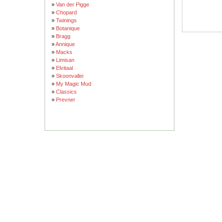
»
Van der Pigge
»
Chopard
»
Twinings
»
Botanique
»
Bragg
»
Annique
»
Macks
»
Limisan
»
Elvitaal
»
Skoonvallei
»
My Magic Mud
»
Classics
»
Prevner