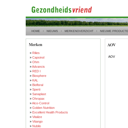
HOME
NIEUWS
MERKENOVERZICHT
NIEUWE PRODUCT
Merken
AOV
»
Rilies
AOV
»
Capsinol
»
Ohm
»
Advancis
»
RED I
»
Biosphere
»
KAL
»
Biofloral
»
Sperti
»
Sanaplast
»
Ohropax
»
Alco-Control
»
Golden Nutrition
»
Excellent Health Products
»
Vitalize
»
Vitango
»
Nubilo