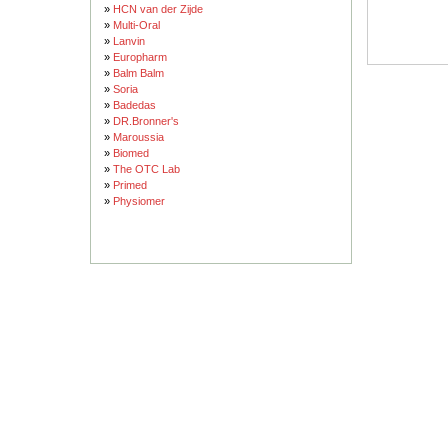
»
HCN van der Zijde
»
Multi-Oral
»
Lanvin
»
Europharm
»
Balm Balm
»
Soria
»
Badedas
»
DR.Bronner's
»
Maroussia
»
Biomed
»
The OTC Lab
»
Primed
»
Physiomer